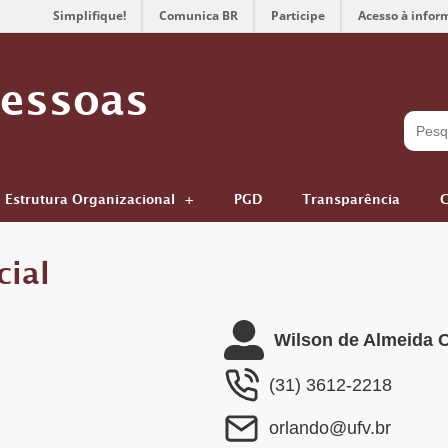
Simplifique!
Comunica BR
Participe
Acesso à infor
Pessoas
Estrutura Organizacional
PGD
Transparência
C
cial
Wilson de Almeida 
(31) 3612-2218
orlando@ufv.br