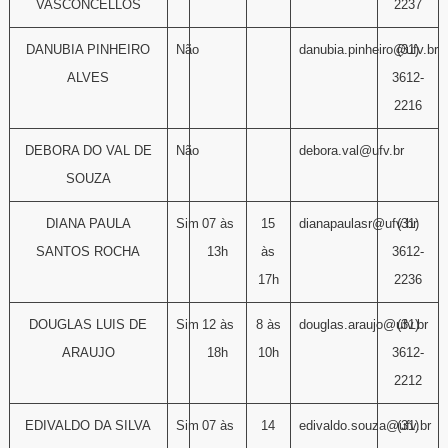
VASCONCELLOS
2237
DANUBIA PINHEIRO
Não
danubia.pinheiro@ufv.br
(31)
ALVES
3612-
2216
DEBORA DO VAL DE
Não
debora.val@ufv.br
SOUZA
DIANA PAULA
Sim
07 às
15
dianapaulasr@ufv.br
(31)
SANTOS ROCHA
13h
às
3612-
17h
2236
DOUGLAS LUIS DE
Sim
12 às
8 às
douglas.araujo@ufv.br
(31)
ARAUJO
18h
10h
3612-
2212
EDIVALDO DA SILVA
Sim
07 às
14
edivaldo.souza@ufv.br
(31)