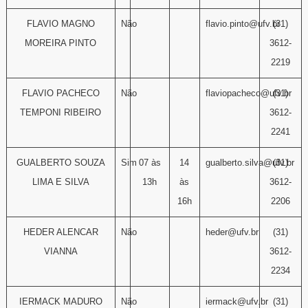
FLAVIO MAGNO
Não
flavio.pinto@ufv.br
(31)
MOREIRA PINTO
3612-
2219
FLAVIO PACHECO
Não
flaviopacheco@ufv.br
(31)
TEMPONI RIBEIRO
3612-
2241
GUALBERTO SOUZA
Sim
07 às
14
gualberto.silva@ufv.br
(31)
LIMA E SILVA
13h
às
3612-
16h
2206
HEDER ALENCAR
Não
heder@ufv.br
(31)
VIANNA
3612-
2234
IERMACK MADURO
Não
iermack@ufv.br
(31)