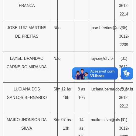
FRANCA
3612-
2214
JOSE LUIZ MARTINS
Não
jose.l.freitas@ufv.br
(31)
DE FREITAS
3612-
2209
LAYSE BRANDAO
Não
layse@ufv.br
(31)
CARNEIRO MIRANDA
3612-
2215
LUCIANA DOS
Sim
12 às
8 às
luciana.bernardo@ufv.br
(31)
SANTOS BERNARDO
18h
10h
3612-
2212
MAIKO JHONSON DA
Sim
07 às
14
maiko.silva@ufv.br
(31)
SILVA
13h
às
3612-