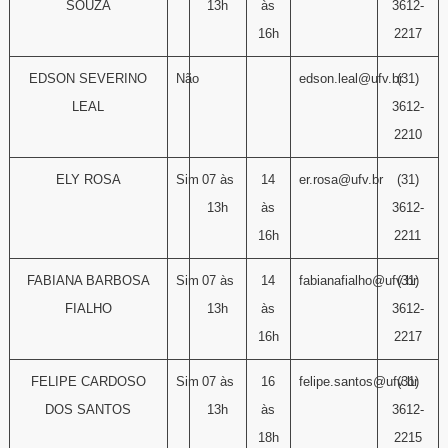
SOUZA
13h
às
3612-
16h
2217
EDSON SEVERINO
Não
edson.leal@ufv.br
(31)
LEAL
3612-
2210
ELY ROSA
Sim
07 às
14
er.rosa@ufv.br
(31)
13h
às
3612-
16h
2211
FABIANA BARBOSA
Sim
07 às
14
fabianafialho@ufv.br
(31)
FIALHO
13h
às
3612-
16h
2217
FELIPE CARDOSO
Sim
07 às
16
felipe.santos@ufv.br
(31)
DOS SANTOS
13h
às
3612-
18h
2215