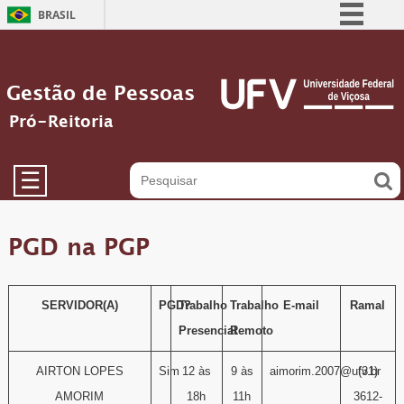
BRASIL
Simplifique!
Comunica BR
Gestão de Pessoas
Participe
Pró-Reitoria
Acesso à informação
Legislação
☰
Canais
PGD na PGP
SERVIDOR(A)
PGD?
Trabalho
Trabalho
E-mail
Ramal
Presencial
Remoto
AIRTON LOPES
Sim
12 às
9 às
aimorim.2007@ufv.br
(31)
AMORIM
18h
11h
3612-