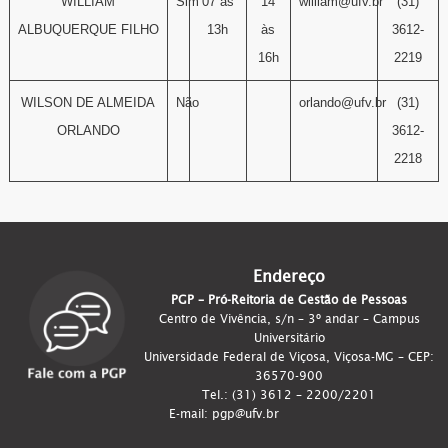
WILLIAM
Sim
07 às
14
william@ufv.br
(31)
ALBUQUERQUE FILHO
13h
às
3612-
16h
2219
WILSON DE ALMEIDA
Não
orlando@ufv.br
(31)
ORLANDO
3612-
2218
Endereço
PGP – Pró-Reitoria de Gestão de Pessoas
Centro de Vivência, s/n – 3º andar – Campus
Universitário
Universidade Federal de Viçosa, Viçosa-MG – CEP:
36570-900
Tel.: (31) 3612 – 2200/2201
E-mail: pgp@ufv.br