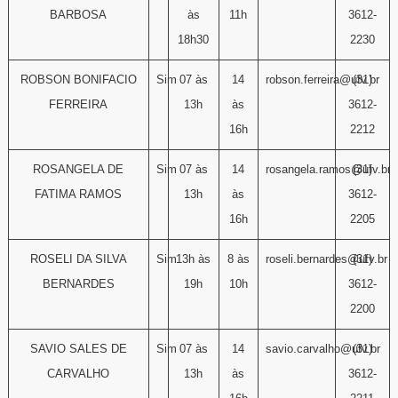
BARBOSA
às
11h
3612-
18h30
2230
ROBSON BONIFACIO
Sim
07 às
14
robson.ferreira@ufv.br
(31)
FERREIRA
13h
às
3612-
16h
2212
ROSANGELA DE
Sim
07 às
14
rosangela.ramos@ufv.br
(31)
FATIMA RAMOS
13h
às
3612-
16h
2205
ROSELI DA SILVA
Sim
13h às
8 às
roseli.bernardes@ufv.br
(31)
BERNARDES
19h
10h
3612-
2200
SAVIO SALES DE
Sim
07 às
14
savio.carvalho@ufv.br
(31)
CARVALHO
13h
às
3612-