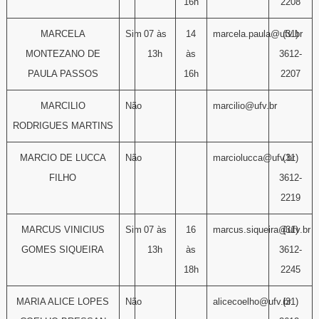
16h
2208
MARCELA
Sim
07 às
14
marcela.paula@ufv.br
(31)
MONTEZANO DE
13h
às
3612-
PAULA PASSOS
16h
2207
MARCILIO
Não
marcilio@ufv.br
RODRIGUES MARTINS
MARCIO DE LUCCA
Não
marciolucca@ufv.br
(31)
FILHO
3612-
2219
MARCUS VINICIUS
Sim
07 às
16
marcus.siqueira@ufv.br
(31)
GOMES SIQUEIRA
13h
às
3612-
18h
2245
MARIA ALICE LOPES
Não
alicecoelho@ufv.br
(31)