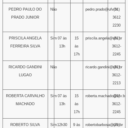
PEDRO PAULO DO
Não
pedro.prado@ufv.br
(31)
PRADO JUNIOR
3612
2230
PRISCILA ANGELA
Sim
07 às
15
priscila.angela@ufv.br
(31)
FERREIRA SILVA
13h
às
3612-
17h
2245
RICARDO GANDINI
Não
ricardo.gandini@ufv.br
(31)
LUGAO
3612-
2213
ROBERTA CARVALHO
Sim
07 às
15
roberta.machado@ufv.br
(31)
MACHADO
13h
às
3612-
17h
2245
ROBERTO SILVA
Sim
12h30
9 às
robertobarbosa@ufv.br
(31)