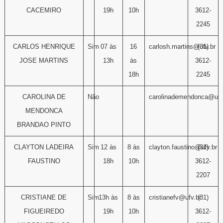
CACEMIRO
19h
10h
3612-
2245
CARLOS HENRIQUE
Sim
07 às
16
carlosh.martins@ufv.br
(31)
JOSE MARTINS
13h
às
3612-
18h
2245
CAROLINA DE
Não
carolinademendonca@ufv
MENDONCA
BRANDAO PINTO
CLAYTON LADEIRA
Sim
12 às
8 às
clayton.faustino@ufv.br
(31)
FAUSTINO
18h
10h
3612-
2207
CRISTIANE DE
Sim
13h às
8 às
cristianefv@ufv.br
(31)
FIGUEIREDO
19h
10h
3612-