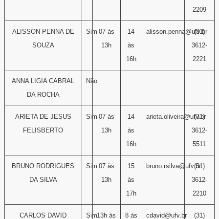
2209
ALISSON PENNA DE
Sim
07 às
14
alisson.penna@ufv.br
(31)
SOUZA
13h
às
3612-
16h
2221
ANNA LIGIA CABRAL
Não
DA ROCHA
ARIETA DE JESUS
Sim
07 às
14
arieta.oliveira@ufv.br
(31)
FELISBERTO
13h
às
3612-
16h
5511
BRUNO RODRIGUES
Sim
07 às
15
bruno.rsilva@ufv.br
(31)
DA SILVA
13h
às
3612-
17h
2210
CARLOS DAVID
Sim
13h às
8 às
cdavid@ufv.br
(31)