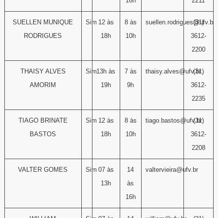
16h
2211
SUELLEN MUNIQUE
Sim
12 às
8 às
suellen.rodrigues@ufv.br
(31)
RODRIGUES
18h
10h
3612-
2200
THAISY ALVES
Sim
13h às
7 às
thaisy.alves@ufv.br
(31)
AMORIM
19h
9h
3612-
2235
TIAGO BRINATE
Sim
12 às
8 às
tiago.bastos@ufv.br
(31)
BASTOS
18h
10h
3612-
2208
VALTER GOMES
Sim
07 às
14
valtervieira@ufv.br
13h
às
16h