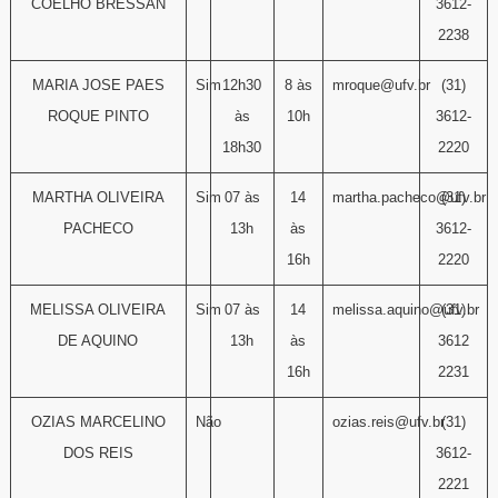
COELHO BRESSAN
3612-
2238
MARIA JOSE PAES
Sim
12h30
8 às
mroque@ufv.br
(31)
ROQUE PINTO
às
10h
3612-
18h30
2220
MARTHA OLIVEIRA
Sim
07 às
14
martha.pacheco@ufv.br
(31)
PACHECO
13h
às
3612-
16h
2220
MELISSA OLIVEIRA
Sim
07 às
14
melissa.aquino@ufv.br
(31)
DE AQUINO
13h
às
3612
16h
2231
OZIAS MARCELINO
Não
ozias.reis@ufv.br
(31)
DOS REIS
3612-
2221