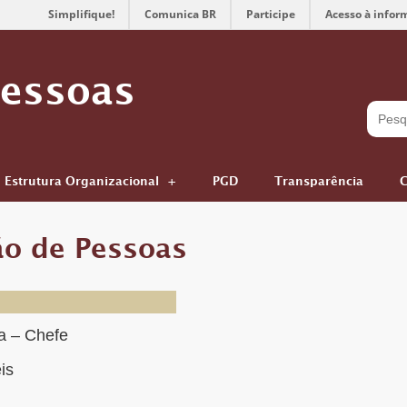
Simplifique!
Comunica BR
Participe
Acesso à infor
Pessoas
Estrutura Organizacional
PGD
Transparência
C
ão de Pessoas
a – Chefe
is