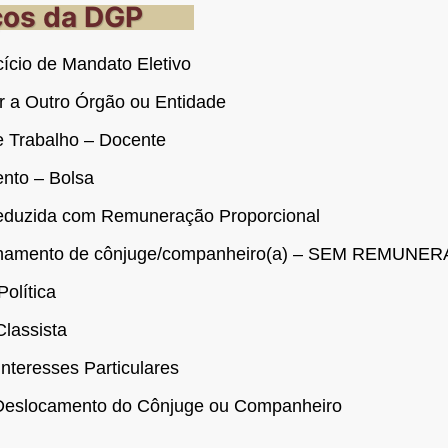
ços da DGP
ício de Mandato Eletivo
r a Outro Órgão ou Entidade
e Trabalho – Docente
nto – Bolsa
eduzida com Remuneração Proporcional
nhamento de cônjuge/companheiro(a) – SEM REMUNE
Política
lassista
Interesses Particulares
 Deslocamento do Cônjuge ou Companheiro