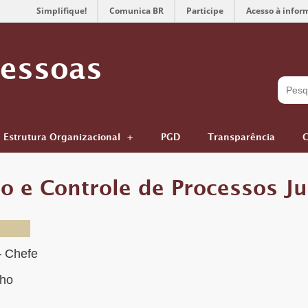
Simplifique!
Comunica BR
Participe
Acesso à infor
Pessoas
Estrutura Organizacional
PGD
Transparência
C
o e Controle de Processos Ju
– Chefe
lho