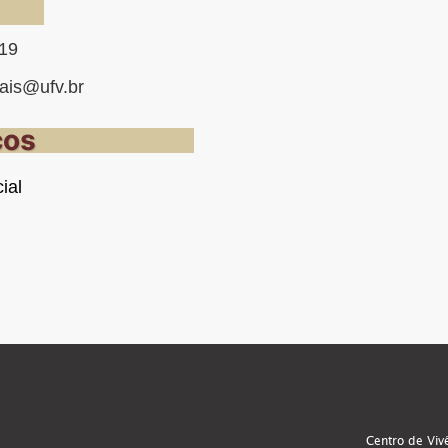
19
ais@ufv.br
ços
ial
Centro de Viv