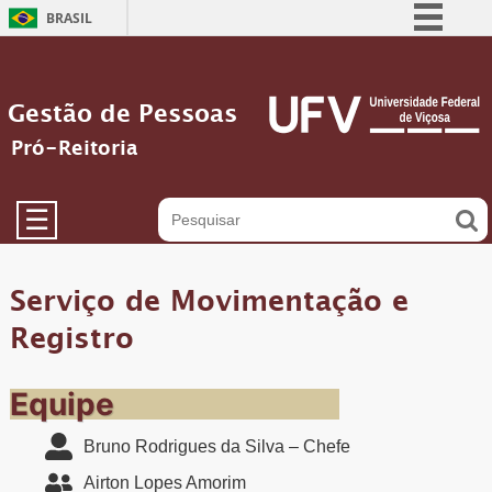
BRASIL
Simplifique!
Comunica BR
Gestão de Pessoas
Participe
Pró-Reitoria
Acesso à informação
Legislação
☰
Canais
Serviço de Movimentação e
Registro
Equipe
Bruno Rodrigues da Silva – Chefe
Airton Lopes Amorim