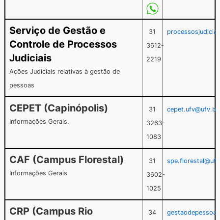
Serviço de Gestão e
31
processosjudicia
Controle de Processos
3612-
Judiciais
2219
Ações Judiciais relativas à gestão de
pessoas
CEPET (Capinópolis)
31
cepet.ufv@ufv.br
Informações Gerais.
3263-
1083
CAF (Campus Florestal)
31
spe.florestal@ufv
Informações Gerais
3602-
1025
CRP (Campus Rio
34
gestaodepessoas