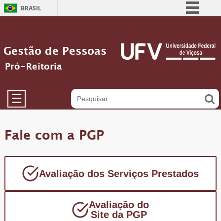
BRASIL
Simplifique!
Comunica BR
Gestão de Pessoas
Participe
Pró-Reitoria
Acesso à informação
Legislação
☰
Canais
Fale com a PGP
Avaliação dos Serviços Prestados
Avaliação do
Site da PGP