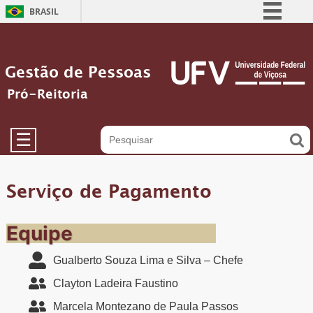
BRASIL
Simplifique!
Comunica BR
Gestão de Pessoas
Participe
Pró-Reitoria
Acesso à informação
Legislação
☰
Canais
Serviço de Pagamento
Equipe
Gualberto Souza Lima e Silva – Chefe
Clayton Ladeira Faustino
Marcela Montezano de Paula Passos