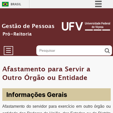
BRASIL
Simplifique!
Comunica BR
Gestão de Pessoas
Participe
Pró-Reitoria
Acesso à informação
Legislação
☰
Canais
Afastamento para Servir a
Outro Órgão ou Entidade
Informações Gerais
Afastamento do servidor para exercício em outro órgão ou