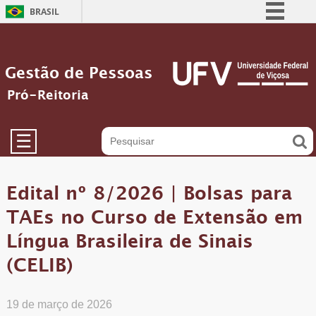
BRASIL
Simplifique!
Comunica BR
Gestão de Pessoas
Participe
Pró-Reitoria
Acesso à informação
Legislação
☰
Canais
Edital nº 8/2026 | Bolsas para
TAEs no Curso de Extensão em
Língua Brasileira de Sinais
(CELIB)
19 de março de 2026