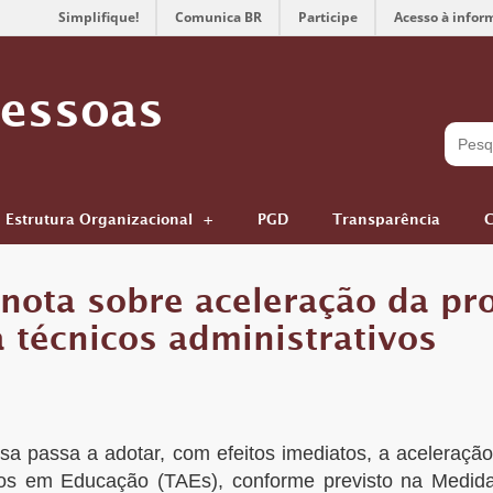
Simplifique!
Comunica BR
Participe
Acesso à infor
Pessoas
Estrutura Organizacional
PGD
Transparência
C
 nota sobre aceleração da pr
 técnicos administrativos
sa passa a adotar, com efeitos imediatos, a aceleraçã
vos em Educação (TAEs), conforme previsto na Medida