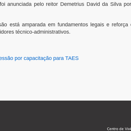
i anunciada pelo reitor Demetrius David da Silva por
são está amparada em fundamentos legais e reforç
idores técnico-administrativos.
ressão por capacitação para TAES
Centro de Viv