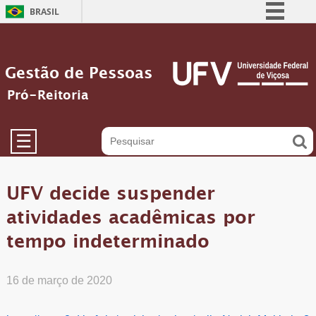
BRASIL
Simplifique!
Comunica BR
Gestão de Pessoas
Participe
Pró-Reitoria
Acesso à informação
Legislação
☰
Canais
UFV decide suspender
atividades acadêmicas por
tempo indeterminado
16 de março de 2020