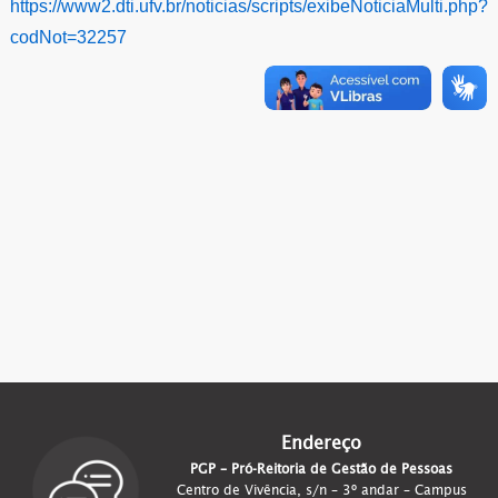
https://www2.dti.ufv.br/noticias/scripts/exibeNoticiaMulti.php?
codNot=32257
Endereço
PGP – Pró-Reitoria de Gestão de Pessoas
Centro de Vivência, s/n – 3º andar – Campus