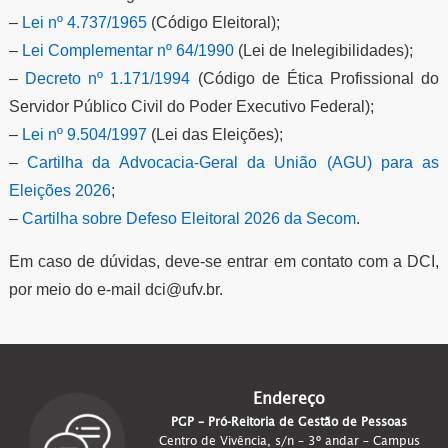
–
Lei nº 4.737/1965
(Código Eleitoral);
–
Lei Complementar nº 64/1990
(Lei de Inelegibilidades);
–
Decreto nº 1.171/1994
(Código de Ética Profissional do
Servidor Público Civil do Poder Executivo Federal);
–
Lei nº 9.504/1997
(Lei das Eleições);
–
Cartilha da Advocacia-Geral da União (AGU) para as
Eleições 2026
;
–
Cartilha sobre Defeso Eleitoral 2026 da Secom
.
Em caso de dúvidas, deve-se entrar em contato com a DCI,
por meio do e-mail dci@ufv.br.
Endereço
PGP – Pró-Reitoria de Gestão de Pessoas
Centro de Vivência, s/n – 3º andar – Campus