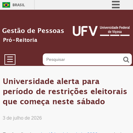
BRASIL
Simplifique!
Comunica BR
Gestão de Pessoas
Participe
Pró-Reitoria
Acesso à informação
Legislação
☰
Canais
Universidade alerta para
período de restrições eleitorais
que começa neste sábado
3 de julho de 2026