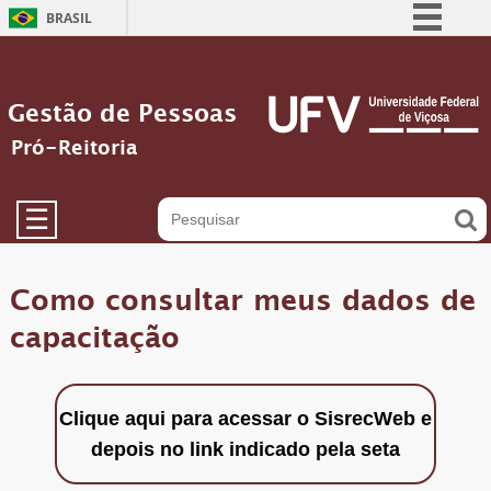
BRASIL
Simplifique!
Comunica BR
Gestão de Pessoas
Participe
Pró-Reitoria
Acesso à informação
Legislação
☰
Canais
Como consultar meus dados de
capacitação
Clique aqui para acessar o SisrecWeb e
depois no link indicado pela seta