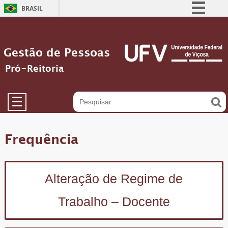
BRASIL
Simplifique!
Comunica BR
Gestão de Pessoas
Participe
Pró-Reitoria
Acesso à informação
Legislação
☰
Canais
Frequência
Alteração de Regime de
Trabalho – Docente