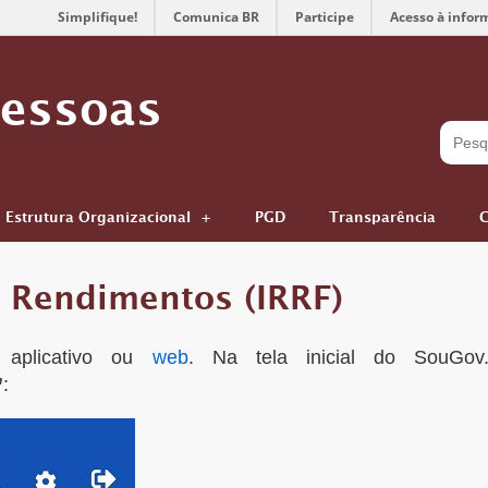
Simplifique!
Comunica BR
Participe
Acesso à infor
Pessoas
Estrutura Organizacional
PGD
Transparência
C
 Rendimentos (IRRF)
 aplicativo ou
web
. Na tela inicial do SouGov
”
: