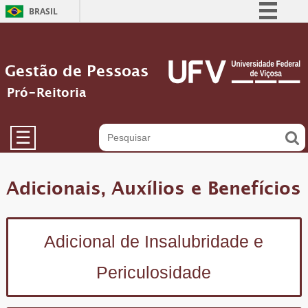
BRASIL
Simplifique!
Comunica BR
Gestão de Pessoas
Participe
Pró-Reitoria
Acesso à informação
Legislação
☰
Canais
Adicionais, Auxílios e Benefícios
Adicional de Insalubridade e
Periculosidade